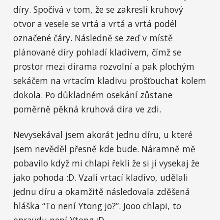
díry. Spočívá v tom, že se zakreslí kruhový
otvor a vesele se vrtá a vrtá a vrtá podél
označené čáry. Následně se zeď v místě
plánované díry pohladí kladivem, čímž se
prostor mezi dírama rozvolní a pak plochým
sekáčem na vrtacím kladivu prošťouchat kolem
dokola. Po důkladném osekání zůstane
poměrně pěkná kruhová díra ve zdi.
Nevysekával jsem akorát jednu díru, u které
jsem nevěděl přesně kde bude. Náramně mě
pobavilo když mi chlapi řekli že si jí vysekaj že
jako pohoda :D. Vzali vrtací kladivo, udělali
jednu díru a okamžitě následovala zděšená
hláška “To není Ytong jo?”. Jooo chlapi, to
opravdu není Ytong :D.