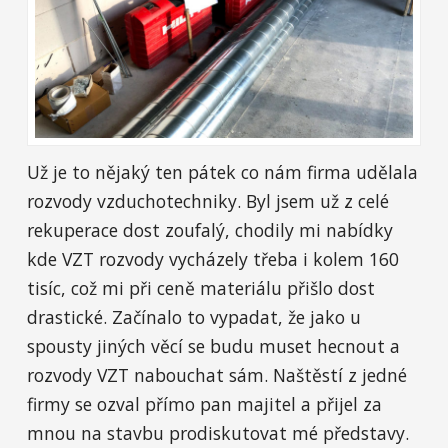
Už je to nějaký ten pátek co nám firma udělala
rozvody vzduchotechniky. Byl jsem už z celé
rekuperace dost zoufalý, chodily mi nabídky
kde VZT rozvody vycházely třeba i kolem 160
tisíc, což mi při ceně materiálu přišlo dost
drastické. Začínalo to vypadat, že jako u
spousty jiných věcí se budu muset hecnout a
rozvody VZT nabouchat sám. Naštěstí z jedné
firmy se ozval přímo pan majitel a přijel za
mnou na stavbu prodiskutovat mé představy.