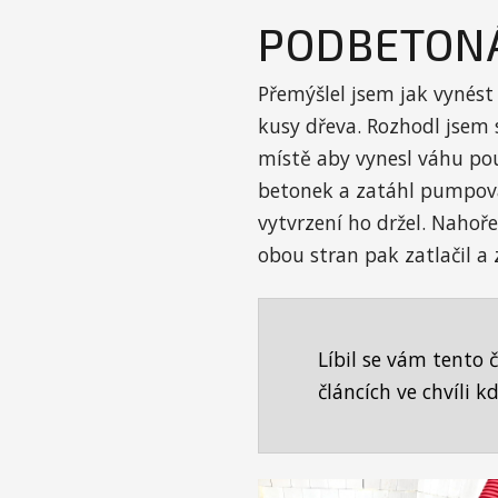
PODBETON
Přemýšlel jsem jak vynést
kusy dřeva. Rozhodl jsem
místě aby vynesl váhu pou
betonek a zatáhl pumpova
vytvrzení ho držel. Nahoř
obou stran pak zatlačil a z
Líbil se vám tento 
článcích ve chvíli 