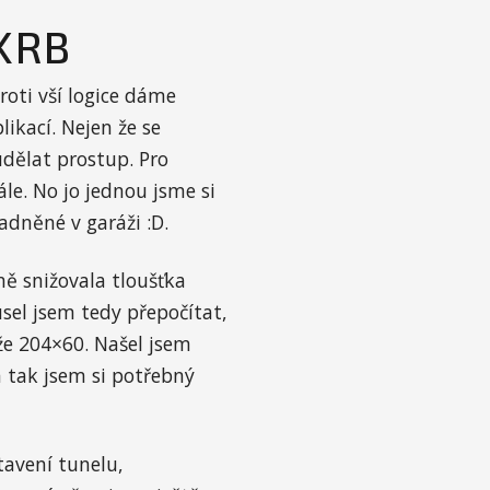
KRB
roti vší logice dáme
ikací. Nejen že se
dělat prostup. Pro
e. No jo jednou jsme si
dněné v garáži :D.
ně snižovala tloušťka
el jsem tedy přepočítat,
že 204×60. Našel jsem
tak jsem si potřebný
tavení tunelu,