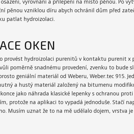
osazení, vyrovnání a přilepení na místo pěnou. Po vyt
ční pěnou vzniklou díru abych ochránil dům před zat
ku patlat hydroizolaci.
ACE OKEN
 provést hydroizolaci purenitů v kontaktu purenit x 
kvůli poměrně snadnému provedení, zvenku to bude slož
prosto geniální materiál od Weberu, Weber.tec 915. Je
utný a hustý materiál založený na bitumenu modifiko
konce jako náhrada klasické lepenky s ochranou proti 
ším, protože na aplikaci to vypadá jednoduše. Stačí na
amo. Musím uznat že to na mě udělalo dojem, vrstva je