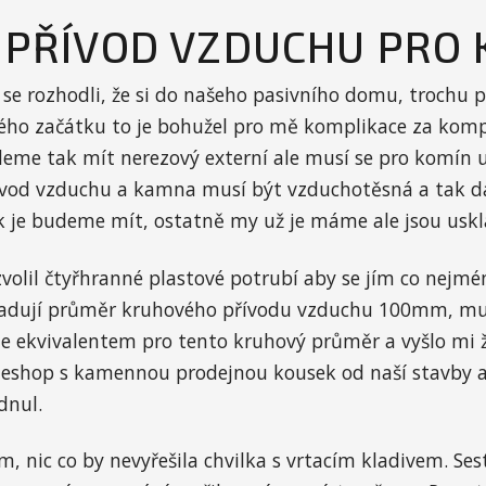
 PŘÍVOD VZDUCHU PRO 
se rozhodli, že si do našeho pasivního domu, trochu p
ho začátku to je bohužel pro mě komplikace za kompl
me tak mít nerezový externí ale musí se pro komín u
vod vzduchu a kamna musí být vzduchotěsná a tak dál
 je budeme mít, ostatně my už je máme ale jsou uskla
volil čtyřhranné plastové potrubí aby se jím co nejmé
žadují průměr kruhového přívodu vzduchu 100mm, mus
je ekvivalentem pro tento kruhový průměr a vyšlo mi 
shop s kamennou prodejnou kousek od naší stavby a 
dnul.
, nic co by nevyřešila chvilka s vrtacím kladivem. Ses