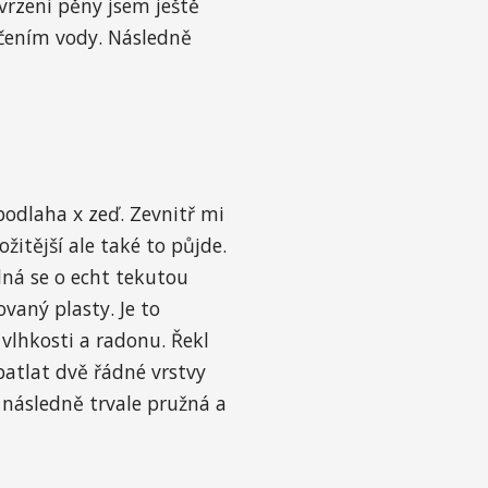
vrzení pěny jsem ještě
ečením vody. Následně
podlaha x zeď. Zevnitř mi
itější ale také to půjde.
dná se o echt tekutou
vaný plasty. Je to
vlhkosti a radonu. Řekl
patlat dvě řádné vrstvy
 následně trvale pružná a