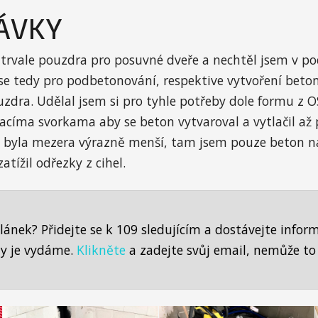
ÁVKY
 trvale pouzdra pro posuvné dveře a nechtěl jsem v p
 se tedy pro podbetonování, respektive vytvoření bet
zdra. Udělal jsem si pro tyhle potřeby dole formu z O
címa svorkama aby se beton vytvaroval a vytlačil až
e byla mezera výrazně menší, tam jsem pouze beton nat
atížil odřezky z cihel.
článek? Přidejte se k 109 sledujícím a dostávejte info
kdy je vydáme.
Klikněte
a zadejte svůj email, nemůže to