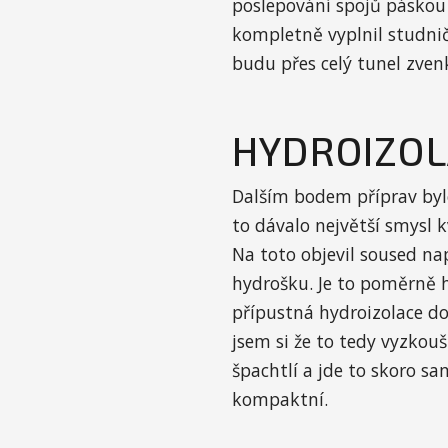
poslepování spojů páskou 
kompletně vyplnil studni
budu přes celý tunel zven
HYDROIZOL
Dalším bodem příprav bylo
to dávalo největší smysl 
Na toto objevil soused na
hydrošku. Je to poměrně h
přípustná hydroizolace do
jsem si že to tedy vyzkou
špachtlí a jde to skoro s
kompaktní.