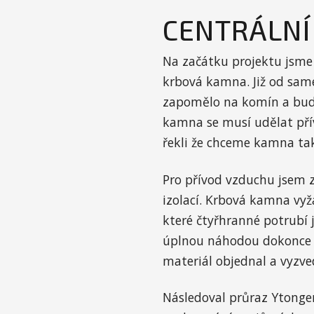
CENTRÁLNÍ
Na začátku projektu jsme 
krbová kamna. Již od samé
zapomělo na komín a bude
kamna se musí udělat pří
řekli že chceme kamna tak
Pro přívod vzduchu jsem z
izolací. Krbová kamna vy
které čtyřhranné potrubí 
úplnou náhodou dokonce e
materiál objednal a vyzve
Následoval průraz Ytongem