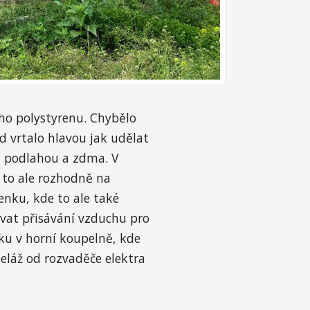
ého polystyrenu. Chybělo
 vrtalo hlavou jak udělat
a podlahou a zdma. V
i to ale rozhodně na
enku, kde to ale také
ovat přisávání vzduchu pro
u v horní koupelně, kde
eláž od rozvaděče elektra