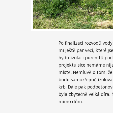
Po finalizaci rozvodů vod
mi ještě pár věcí, které 
hydroizolaci purenitů po
projektu sice nemáme nija
místě. Nemluvě o tom, že j
budu samozřejmě izolovat.
krb. Dále pak podbetonov
byla zbytečně velká díra.
mimo dům.