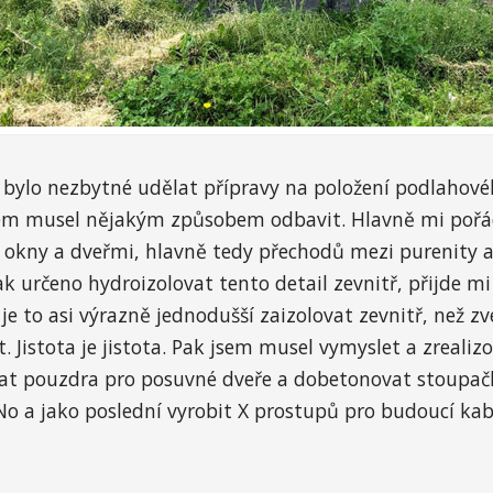
y bylo nezbytné udělat přípravy na položení podlahov
jsem musel nějakým způsobem odbavit. Hlavně mi pořád
d okny a dveřmi, hlavně tedy přechodů mezi purenity 
k určeno hydroizolovat tento detail zevnitř, přijde m
e to asi výrazně jednodušší zaizolovat zevnitř, než zv
 Jistota je jistota. Pak jsem musel vymyslet a zrealiz
at pouzdra pro posuvné dveře a dobetonovat stoupačk
 No a jako poslední vyrobit X prostupů pro budoucí kab