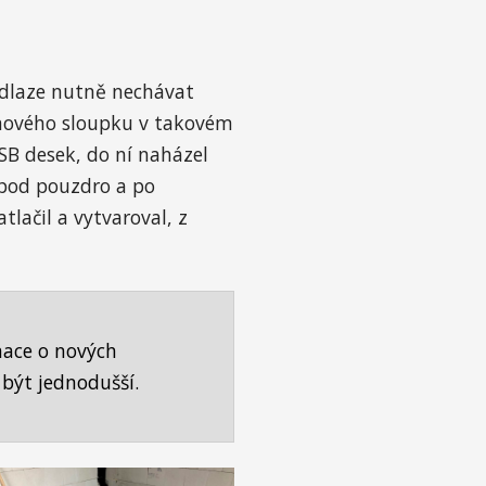
odlaze nutně nechávat
onového sloupku v takovém
SB desek, do ní naházel
 pod pouzdro a po
lačil a vytvaroval, z
rmace o nových
 být jednodušší.