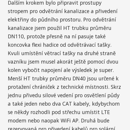
Dalším krokem bylo připravit prostupy
stropem pro odvětrání kanalizace a přivedení
elektřiny do půdního prostoru. Pro odvětrání
kanalizace jsem použil HT trubku průměru
DN110, protože přesně na ní pasuje také
koncovka flexi hadice od odvětrávací tašky.
Kvuli umístění větrací tašky na druhé straně
vazníku jsem musel akorát ještě pomocí dvou
kolen vybočit napojení ale výsledek je super.
Menší HT trubky průměru DN40 jsou určené k
protažení chrániček z technické místnosti. Skrz
jednu přivedu silové vedení pro osvětlení půdy
a také jeden nebo dva CAT kabely, kdybychom
se někdy rozhodli pod střechu umístit LTE
modem nebo naopak WiFi AP. Druhá bude
rezervovaná pro přivedení kabelů pro solární