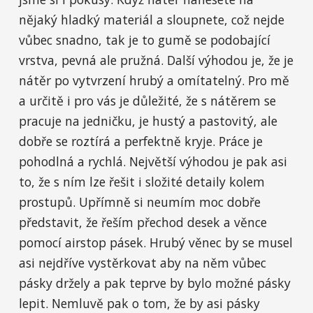
nějaký hladký materiál a sloupnete, což nejde
vůbec snadno, tak je to gumě se podobající
vrstva, pevná ale pružná. Další výhodou je, že je
nátěr po vytvrzení hrubý a omítatelný. Pro mě
a určitě i pro vás je důležité, že s nátěrem se
pracuje na jedničku, je hustý a pastovitý, ale
dobře se roztírá a perfektně kryje. Práce je
pohodlná a rychlá. Největší výhodou je pak asi
to, že s ním lze řešit i složité detaily kolem
prostupů. Upřímně si neumím moc dobře
představit, že řeším přechod desek a věnce
pomocí airstop pásek. Hrubý věnec by se musel
asi nejdříve vystěrkovat aby na něm vůbec
pásky držely a pak teprve by bylo možné pásky
lepit. Nemluvě pak o tom, že by asi pásky