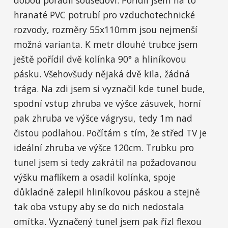
dobou poradil sousedovi. Pořídil jsem na to
hranaté PVC potrubí pro vzduchotechnické
rozvody, rozměry 55x110mm jsou nejmenší
možná varianta. K metr dlouhé trubce jsem
ještě pořídil dvě kolínka 90° a hliníkovou
pásku. Všehovšudy nějaká dvě kila, žádná
trága. Na zdi jsem si vyznačil kde tunel bude,
spodní vstup zhruba ve výšce zásuvek, horní
pak zhruba ve výšce vágrysu, tedy 1m nad
čistou podlahou. Počítám s tím, že střed TV je
ideální zhruba ve výšce 120cm. Trubku pro
tunel jsem si tedy zakrátil na požadovanou
výšku maflíkem a osadil kolínka, spoje
důkladně zalepil hliníkovou páskou a stejně
tak oba vstupy aby se do nich nedostala
omítka. Vyznačený tunel jsem pak řízl flexou