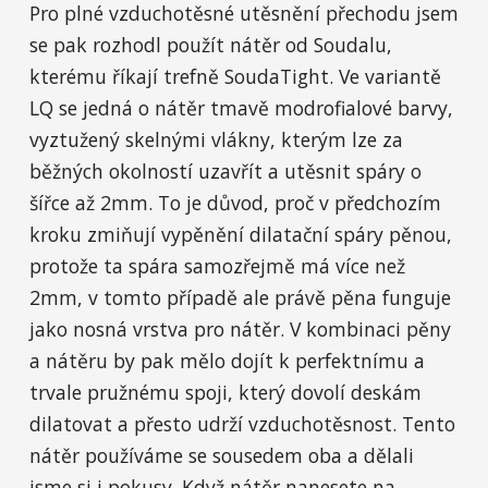
Pro plné vzduchotěsné utěsnění přechodu jsem
se pak rozhodl použít nátěr od Soudalu,
kterému říkají trefně SoudaTight. Ve variantě
LQ se jedná o nátěr tmavě modrofialové barvy,
vyztužený skelnými vlákny, kterým lze za
běžných okolností uzavřít a utěsnit spáry o
šířce až 2mm. To je důvod, proč v předchozím
kroku zmiňují vypěnění dilatační spáry pěnou,
protože ta spára samozřejmě má více než
2mm, v tomto případě ale právě pěna funguje
jako nosná vrstva pro nátěr. V kombinaci pěny
a nátěru by pak mělo dojít k perfektnímu a
trvale pružnému spoji, který dovolí deskám
dilatovat a přesto udrží vzduchotěsnost. Tento
nátěr používáme se sousedem oba a dělali
jsme si i pokusy. Když nátěr nanesete na