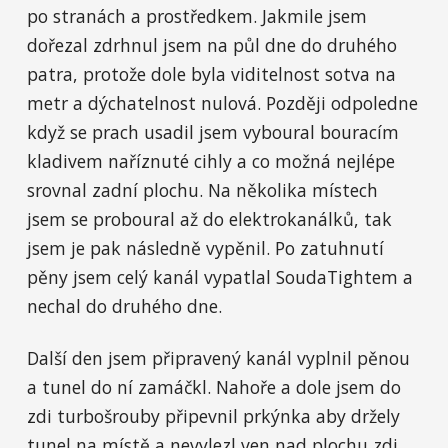
po stranách a prostředkem. Jakmile jsem
dořezal zdrhnul jsem na půl dne do druhého
patra, protože dole byla viditelnost sotva na
metr a dýchatelnost nulová. Později odpoledne
když se prach usadil jsem vyboural bouracím
kladivem naříznuté cihly a co možná nejlépe
srovnal zadní plochu. Na několika místech
jsem se proboural až do elektrokanálků, tak
jsem je pak následně vypěnil. Po zatuhnutí
pěny jsem celý kanál vypatlal SoudaTightem a
nechal do druhého dne.
Další den jsem připravený kanál vyplnil pěnou
a tunel do ní zamáčkl. Nahoře a dole jsem do
zdi turbošrouby připevnil prkýnka aby držely
tunel na místě a nevylezl ven nad plochu zdi.