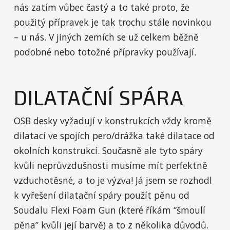
nás zatím vůbec častý a to také proto, že
použitý přípravek je tak trochu stále novinkou
– u nás. V jiných zemích se už celkem běžně
podobné nebo totožné přípravky používají.
DILATAČNÍ SPÁRA
OSB desky vyžadují v konstrukcích vždy kromě
dilatací ve spojích pero/drážka také dilatace od
okolních konstrukcí. Současně ale tyto spáry
kvůli neprůvzdušnosti musíme mít perfektně
vzduchotěsné, a to je výzva! Já jsem se rozhodl
k vyřešení dilatační spáry použít pěnu od
Soudalu Flexi Foam Gun (které říkám “šmoulí
pěna” kvůli její barvě) a to z několika důvodů.